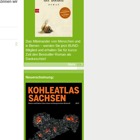
 können wir
Das Miteinander von Menschen und
in Bienen – werden Sie jetzt BUND-
Mitglied und erhalten Sie für kurze
Zeit den Bestseller-Roman als
Dankeschön!
Mehr
Neuerscheinung: