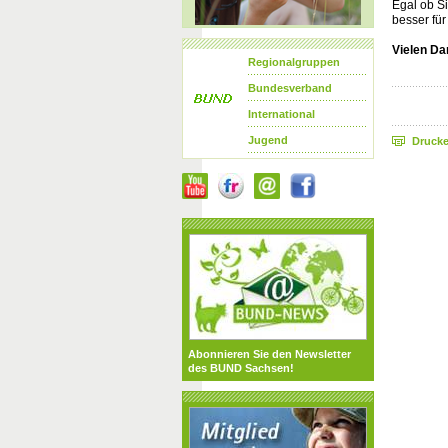
Egal ob Si
besser fü
Vielen Da
Regionalgruppen
Bundesverband
International
Jugend
Druck
Abonnieren Sie den Newsletter
des BUND Sachsen!