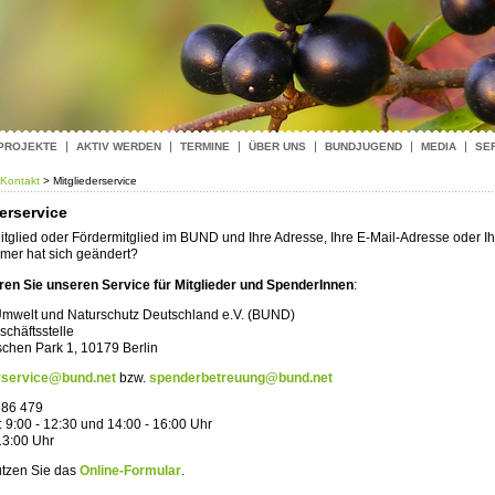
 PROJEKTE
AKTIV WERDEN
TERMINE
ÜBER UNS
BUNDJUGEND
MEDIA
SE
Kontakt
> Mitgliederservice
erservice
itglied oder Fördermitglied im BUND und Ihre Adresse, Ihre E-Mail-Adresse oder Ih
er hat sich geändert?
ren Sie unseren Service für Mitglieder und SpenderInnen
:
Umwelt und Naturschutz Deutschland e.V. (BUND)
chäftsstelle
schen Park 1, 10179 Berlin
rservice@bund.net
bzw.
spenderbetreuung@bund.net
 86 479
 9:00 - 12:30 und 14:00 - 16:00 Uhr
 13:00 Uhr
tzen Sie das
Online-Formular
.