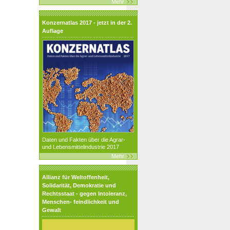
Mehr
Konzernatlas 2017 - jetzt in der 2.
Auflage
Daten und Fakten über die Agrar-
und Lebensmittelindustrie 2017
Mehr
Allianz für Weltoffenheit,
Solidarität, Demokratie und
Rechtsstaat - gegen Intoleranz,
Menschen- feindlichkeit und
Gewalt