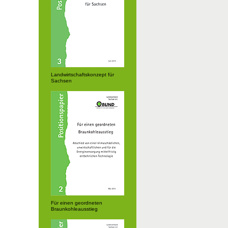
Landwirtschaftskonzept für
Sachsen
Für einen geordneten
Braunkohleausstieg