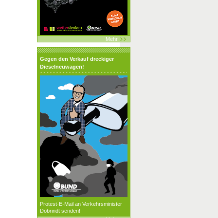
Mehr
Gegen den Verkauf dreckiger
Dieselneuwagen!
Protest-E-Mail an Verkehrsminister
Dobrindt senden!