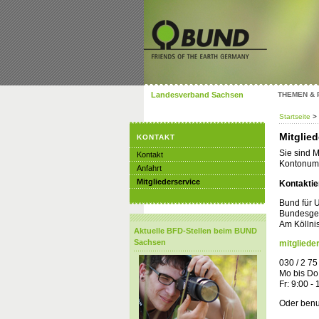
Landesverband Sachsen
THEMEN &
Startseite
>
Mitglied
KONTAKT
Sie sind M
Kontakt
Kontonumm
Anfahrt
Mitgliederservice
Kontaktie
Bund für 
Bundesges
Am Köllni
Aktuelle BFD-Stellen beim BUND
Sachsen
mitgliede
030 / 2 75
Mo bis Do:
Fr: 9:00 -
Oder benu