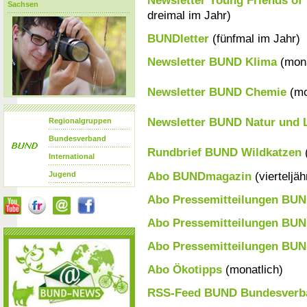
Newsletter Young Friends of
Sachsen
dreimal im Jahr)
BUNDletter
(fünfmal im Jahr)
Newsletter BUND Klima
(mona
Newsletter BUND Chemie
(mo
Newsletter BUND Natur und 
Regionalgruppen
Bundesverband
Rundbrief BUND Wildkatzen
International
Abo BUNDmagazin
(vierteljäh
Jugend
Abo Pressemitteilungen BU
Abo Pressemitteilungen BU
Abo Pressemitteilungen BUN
Abo Ökotipps
(monatlich)
RSS-Feed BUND Bundesverb