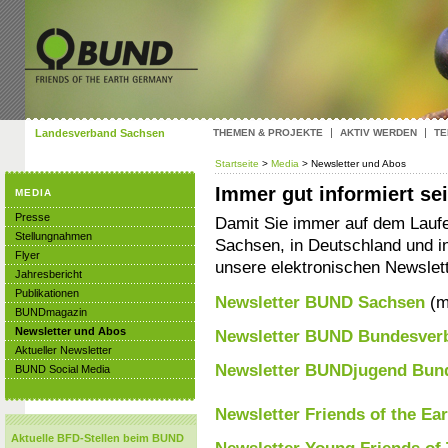
Landesverband Sachsen
THEMEN & PROJEKTE
AKTIV WERDEN
TE
Startseite
>
Media
> Newsletter und Abos
Immer gut informiert se
MEDIA
Presse
Damit Sie immer auf dem Laufe
Stellungnahmen
Sachsen, in Deutschland und int
Flyer
unsere elektronischen Newslett
Jahresbericht
Publikationen
Newsletter BUND Sachsen
(m
BUNDmagazin
Newsletter und Abos
Newsletter BUND Bundesver
Aktueller Newsletter
Newsletter BUNDjugend Bun
BUND Social Media
Newsletter Friends of the Ear
Aktuelle BFD-Stellen beim BUND