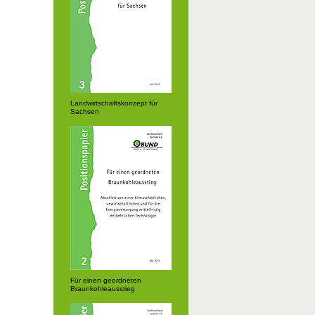
Landwirtschaftskonzept für
Sachsen
Für einen geordneten
Braunkohleausstieg