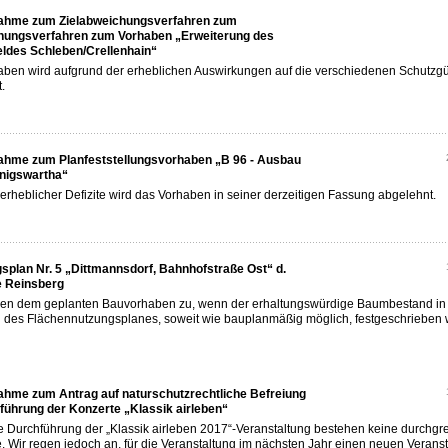
nahme zum Zielabweichungsverfahren zum
ungsverfahren zum Vorhaben „Erweiterung des
ldes Schleben/Crellenhain“
ben wird aufgrund der erheblichen Auswirkungen auf die verschiedenen Schutzgü
.
ahme zum Planfeststellungsvorhaben „B 96 - Ausbau
önigswartha“
erheblicher Defizite wird das Vorhaben in seiner derzeitigen Fassung abgelehnt.
plan Nr. 5 „Dittmannsdorf, Bahnhofstraße Ost“ d.
 Reinsberg
men dem geplanten Bauvorhaben zu, wenn der erhaltungswürdige Baumbestand in 
des Flächennutzungsplanes, soweit wie bauplanmäßig möglich, festgeschrieben w
ahme zum Antrag auf naturschutzrechtliche Befreiung
führung der Konzerte „Klassik airleben“
 Durchführung der „Klassik airleben 2017“-Veranstaltung bestehen keine durchgr
 Wir regen jedoch an, für die Veranstaltung im nächsten Jahr einen neuen Veranst