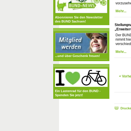
vorzuseh
Mehr...
Abonnieren Sie den Newsletter
des BUND Sachsen!
Stellungn
„Erweiter
Der BUND 
nimmt hie
verschied
Mehr...
...und über Geschenk freuen!
< Vorh
Ein Lastenrad für den BUND -
Spenden Sie jetzt!
Druck