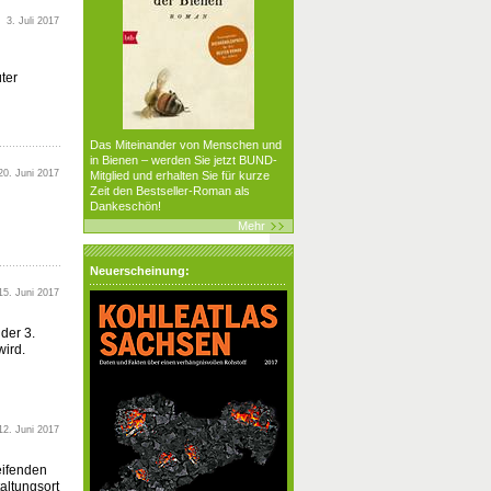
3. Juli 2017
ter
Das Miteinander von Menschen und
in Bienen – werden Sie jetzt BUND-
20. Juni 2017
Mitglied und erhalten Sie für kurze
Zeit den Bestseller-Roman als
Dankeschön!
Mehr
Neuerscheinung:
15. Juni 2017
der 3.
ird.
12. Juni 2017
eifenden
altungsort