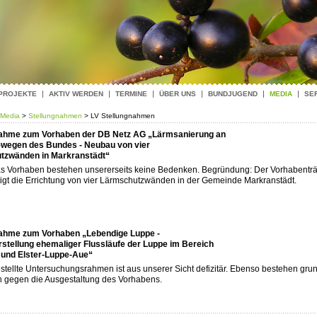
 PROJEKTE
AKTIV WERDEN
TERMINE
ÜBER UNS
BUNDJUGEND
MEDIA
SE
Media
>
Stellungnahmen
> LV Stellungnahmen
nahme zum Vorhaben der DB Netz AG „Lärmsanierung an
-wegen des Bundes - Neubau von vier
tzwänden in Markranstädt“
s Vorhaben bestehen unsererseits keine Bedenken. Begründung: Der Vorhabentr
igt die Errichtung von vier Lärmschutzwänden in der Gemeinde Markranstädt.
nahme zum Vorhaben „Lebendige Luppe -
stellung ehemaliger Flussläufe der Luppe im Bereich
 und Elster-Luppe-Aue“
stellte Untersuchungsrahmen ist aus unserer Sicht defizitär. Ebenso bestehen gr
 gegen die Ausgestaltung des Vorhabens.