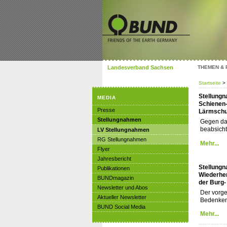
Landesverband Sachsen
THEMEN &
Startseite
>
Stellung
MEDIA
Schienen
Presse
Lärmschu
Stellungnahmen
Gegen da
beabsicht
LV Stellungnahmen
RG Stellungnahmen
Mehr...
Flyer
Jahresbericht
Stellung
Publikationen
Wiederher
BUNDmagazin
der Burg-
Newsletter und Abos
Der vorge
Aktueller Newsletter
Bedenken
BUND Social Media
Mehr...