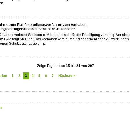
en.
ahme zum Planfeststellungsverfahren zum Vorhaben
ung des Tagebaufeldes Schleben/Crellenhain“
Landesverband Sachsen e. V. bedankt sich für die Beteiligung zum o. g. Verfahr
rzu wie folgt Stellung: Das Vorhaben wird aufgrund der erheblichen Auswirkungen 
enen Schutzgüter abgelehnt.
Zeige Ergebnisse
15
bis
21
von
297
erige
1
2
3
4
5
6
7
Nächste >
en