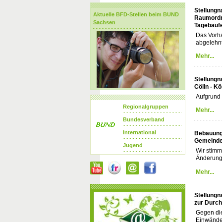
Stellung
Aktuelle BFD-Stellen beim BUND
Raumordn
Sachsen
Tagebaufe
Das Vorha
abgelehnt
Mehr...
Stellungn
Cölln - K
Aufgrund 
Regionalgruppen
Mehr...
Bundesverband
International
Bebauungs
Gemeinde
Jugend
Wir stim
Änderung 
Mehr...
Stellungn
zur Durch
Gegen die
Einwände.