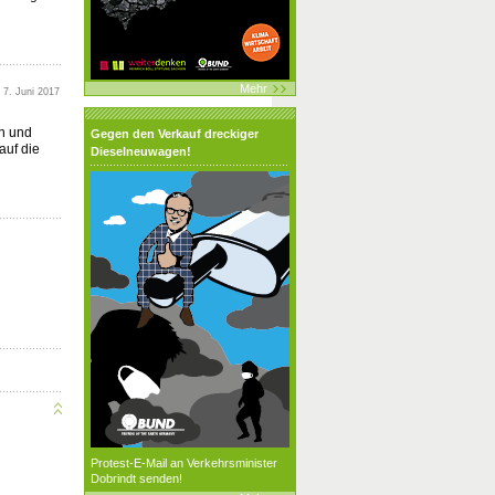
Mehr
7. Juni 2017
en und
Gegen den Verkauf dreckiger
auf die
Dieselneuwagen!
Protest-E-Mail an Verkehrsminister
Dobrindt senden!