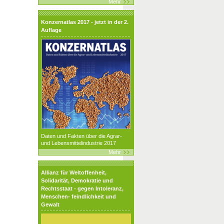
Mehr
Konzernatlas 2017 - jetzt in der 2.
Auflage
Daten und Fakten über die Agrar-
und Lebensmittelindustrie 2017
Mehr
Allianz für Weltoffenheit,
Solidarität, Demokratie und
Rechtsstaat - gegen Intoleranz,
Menschen- feindlichkeit und
Gewalt