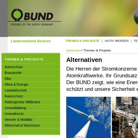
Landesverband Sachsen
THEMEN & PROJEKTE
AKTIV WERDEN
TE
Startseite
> Themen & Projekte
Alternativen
THEMEN & PROJEKTE
Artenschutz
Die Herren der Stromkonzerne t
Braunkohle
Atomkraftwerke. Ihr Grundsatz:
Elbe
Der BUND zeigt, wie eine Ener
Klima & Energie
schützt und unsere Sicherheit 
Landwirtschaft
Naturschutz
Rettungsnetz Wildkatze
Umweltbildung
Umweltrecht
Verkehr & Mobilität
Wirtschaft & Wachstum