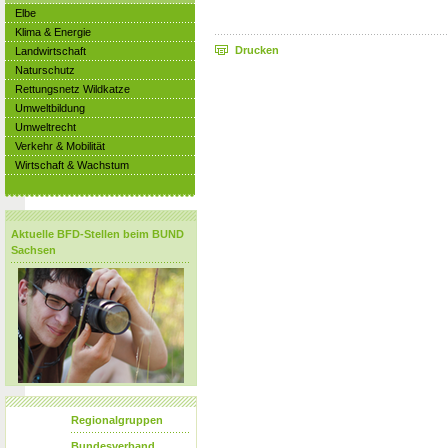
Elbe
Klima & Energie
Drucken
Landwirtschaft
Naturschutz
Rettungsnetz Wildkatze
Umweltbildung
Umweltrecht
Verkehr & Mobilität
Wirtschaft & Wachstum
Aktuelle BFD-Stellen beim BUND
Sachsen
Regionalgruppen
Bundesverband