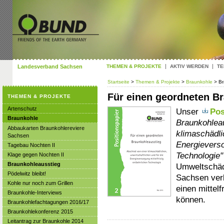
Landesverband Sachsen
THEMEN & PROJEKTE
AKTIV WERDEN
TE
Startseite
>
Themen & Projekte
>
Braunkohle
> B
Für einen geordneten B
THEMEN & PROJEKTE
Artenschutz
Unser
Pos
Braunkohle
Braunkohleau
Abbaukarten Braunkohlereviere
klimaschädli
Sachsen
Energieverso
Tagebau Nochten II
Technologie"
Klage gegen Nochten II
Braunkohleausstieg
Umweltschäd
Pödelwitz bleibt!
Sachsen verb
Kohle nur noch zum Grillen
einen mittel
Braunkohle-Interviews
können.
Braunkohlefachtagungen 2016/17
Braunkohlekonferenz 2015
Leitantrag zur Braunkohle 2014