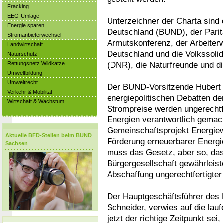
Fracking
EEG-Umlage
Unterzeichner der Charta sind
Energie sparen
Deutschland (BUND), der Parit
Stromanbieterwechsel
Armutskonferenz, der Arbeiter
Landwirtschaft
Deutschland und die Volkssolid
Naturschutz
(DNR), die Naturfreunde und d
Rettungsnetz Wildkatze
Umweltbildung
Umweltrecht
Der BUND-Vorsitzende Hubert W
Verkehr & Mobilität
energiepolitischen Debatten de
Wirtschaft & Wachstum
Strompreise werden ungerechtf
Energien verantwortlich gemac
Gemeinschaftsprojekt Energiew
Aktuelle BFD-Stellen beim BUND
Förderung erneuerbarer Energie
Sachsen
muss das Gesetz, aber so, dass 
Bürgergesellschaft gewährleiste
Abschaffung ungerechtfertigter
Der Hauptgeschäftsführer des 
Schneider, verwies auf die lau
jetzt der richtige Zeitpunkt se