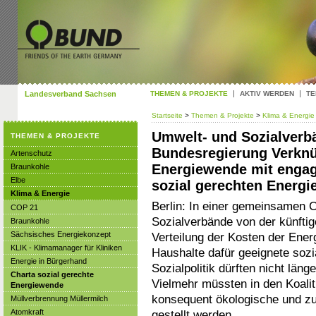
Landesverband Sachsen
THEMEN & PROJEKTE
AKTIV WERDEN
TE
Startseite
>
Themen & Projekte
>
Klima & Energi
Umwelt- und Sozialverbä
THEMEN & PROJEKTE
Bundesregierung Verknü
Artenschutz
Energiewende mit engagie
Braunkohle
Elbe
sozial gerechten Energi
Klima & Energie
Berlin: In einer gemeinsamen C
COP 21
Sozialverbände von der künfti
Braunkohle
Sächsisches Energiekonzept
Verteilung der Kosten der En
KLIK - Klimamanager für Kliniken
Haushalte dafür geeignete sozi
Energie in Bürgerhand
Sozialpolitik dürften nicht län
Charta sozial gerechte
Vielmehr müssten in den Koali
Energiewende
konsequent ökologische und zu
Müllverbrennung Müllermilch
Atomkraft
gestellt werden.