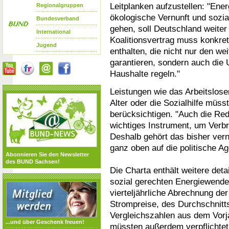
Leitplanken aufzustellen: "Ene
Regionalgruppen
ökologische Vernunft und sozia
Bundesverband
gehen, soll Deutschland weiter 
International
Koalitionsvertrag muss konkr
Jugend
enthalten, die nicht nur den w
garantieren, sondern auch di
Haushalte regeln."
Leistungen wie das Arbeitslose
Alter oder die Sozialhilfe müss
berücksichtigen. "Auch die Red
wichtiges Instrument, um Verb
Deshalb gehört das bisher ver
ganz oben auf die politische A
Abonnieren Sie den Newsletter
des BUND Sachsen!
Die Charta enthält weitere deta
sozial gerechten Energiewende
vierteljährliche Abrechnung de
Strompreise, des Durchschnitt
Vergleichszahlen aus dem Vorj
...und über Geschenk freuen!
müssten außerdem verpflichtet