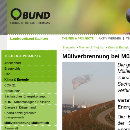
Landesverband Sachsen
THEMEN & PROJEKTE
AKTIV WERDEN
TE
Startseite
>
Themen & Projekte
>
Klima & Energi
Müllverbrennung bei Mü
THEMEN & PROJEKTE
Artenschutz
Die g
Braunkohle
Mülle
Elbe
Zukun
Klima & Energie
Sachs
COP 21
verhi
Braunkohle
Sächsisches Energiekonzept
Verbr
KLIK - Klimamanager für Kliniken
Ener
Energie in Bürgerhand
Charta sozial gerechte
Die E
Energiewende
der 
Müllverbrennung Müllermilch
Atomkraft
Energ