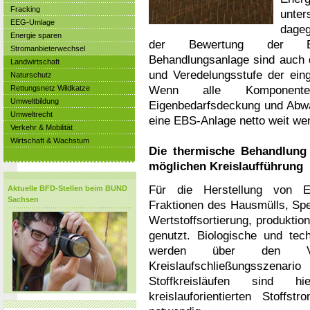
Fracking
unter
EEG-Umlage
dageg
Energie sparen
der Bewertung der Ener
Stromanbieterwechsel
Behandlungsanlage sind auch 
Landwirtschaft
und Veredelungsstufe der eing
Naturschutz
Wenn alle Komponenten e
Rettungsnetz Wildkatze
Umweltbildung
Eigenbedarfsdeckung und Abwä
Umweltrecht
eine EBS-Anlage netto weit wen
Verkehr & Mobilität
Wirtschaft & Wachstum
Die thermische Behandlung 
möglichen Kreislaufführung
Für die Herstellung von Er
Aktuelle BFD-Stellen beim BUND
Sachsen
Fraktionen des Hausmülls, Spe
Wertstoffsortierung, produktio
genutzt. Biologische und tec
werden über den Ver
Kreislaufschließungsszen
Stoffkreisläufen sind 
kreislauforientierten Stoff