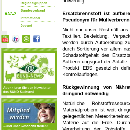
notwendig.
Regionalgruppen
Bundesverband
Ersatzbrennstoff ist aufber
International
Pseudonym für Müllverbrenn
Jugend
Nicht nur unser Restmüll aus
Textilien, Bekleidung, Verpac
werden durch Aufbereitung zu
durch Sortierung vor allem na
Schadstoffgehalt des Ersatzb
Aufbereitungsgrad der Abfälle
Produkt EBS gesetzlich defi
Kontrollauflagen.
Rückgewinnung von Nährst
Abonnieren Sie den Newsletter
des BUND Sachsen!
dringend notwendig
Natürliche Rohstoffresso
Materialproblem ist weit drin
gelegentlichen Meteoriteneinsc
Materie auf die Erde. Durch
...und über Geschenk freuen!
Verarbeitung der Rohstoffe