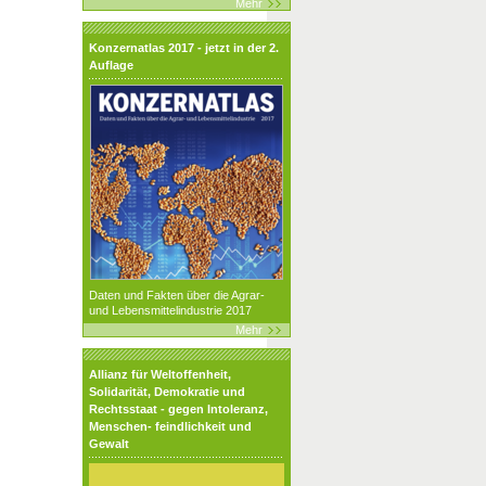
Mehr
Konzernatlas 2017 - jetzt in der 2.
Auflage
Daten und Fakten über die Agrar-
und Lebensmittelindustrie 2017
Mehr
Allianz für Weltoffenheit,
Solidarität, Demokratie und
Rechtsstaat - gegen Intoleranz,
Menschen- feindlichkeit und
Gewalt