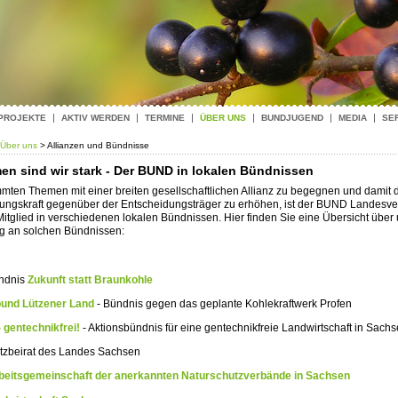
 PROJEKTE
AKTIV WERDEN
TERMINE
ÜBER UNS
BUNDJUGEND
MEDIA
SE
Über uns
> Allianzen und Bündnisse
n sind wir stark - Der BUND in lokalen Bündnissen
mten Themen mit einer breiten gesellschaftlichen Allianz zu begegnen und damit 
ungskraft gegenüber der Entscheidungsträger zu erhöhen, ist der BUND Landesv
itglied in verschiedenen lokalen Bündnissen. Hier finden Sie eine Übersicht über
ng an solchen Bündnissen:
ndnis
Zukunft statt Braunkohle
bund Lützener Land
- Bündnis gegen das geplante Kohlekraftwerk Profen
 gentechnikfrei!
- Aktionsbündnis für eine gentechnikfreie Landwirtschaft in Sach
tzbeirat des Landes Sachsen
beitsgemeinschaft der anerkannten Naturschutzverbände in Sachsen