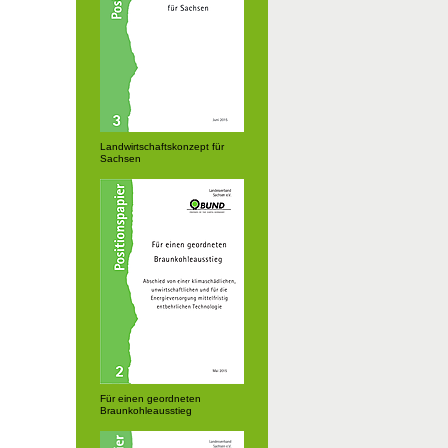
Landwirtschaftskonzept für
Sachsen
Für einen geordneten
Braunkohleausstieg