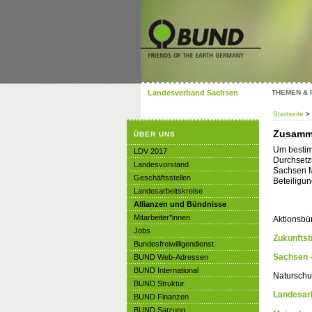
Landesverband Sachsen
THEMEN &
Startseite
>
Zusamme
ÜBER UNS
Um bestim
LDV 2017
Durchsetz
Landesvorstand
Sachsen M
Geschäftsstellen
Beteiligu
Landesarbeitskreise
Allianzen und Bündnisse
Mitarbeiter*innen
Aktionsbü
Jobs
Zukunfts
Bundesfreiwilligendienst
Sachsen -
BUND Web-Adressen
BUND International
Naturschu
BUND Struktur
Landesar
BUND Finanzen
BUND Satzung