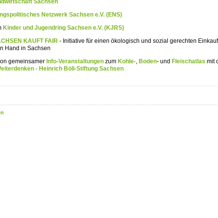
ndwirtschaft Sachsen
ngspolitisches Netzwerk Sachsen e.V. (ENS)
im
Kinder und Jugendring Sachsen e.V. (KJRS)
SACHSEN KAUFT FAIR
- Initiative für einen ökologisch und sozial gerechten Einkauf
hen Hand in Sachsen
tion gemeinsamer
Info-Veranstaltungen
zum
Kohle-
,
Boden
- und
Fleischatlas
mit 
Weiterdenken - Heinrich Böll-Stiftung Sachsen
en