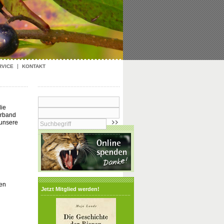
RVICE
KONTAKT
die
erband
 unsere
sen
Jetzt Mitglied werden!