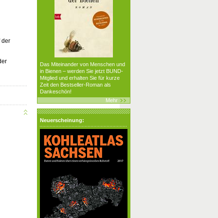
 der
der
Das Miteinander von Menschen und
in Bienen – werden Sie jetzt BUND-
Mitglied und erhalten Sie für kurze
Zeit den Bestseller-Roman als
Dankeschön!
Mehr
Neuerscheinung: