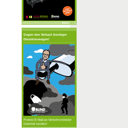
Mehr
Gegen den Verkauf dreckiger
Dieselneuwagen!
Protest-E-Mail an Verkehrsminister
Dobrindt senden!