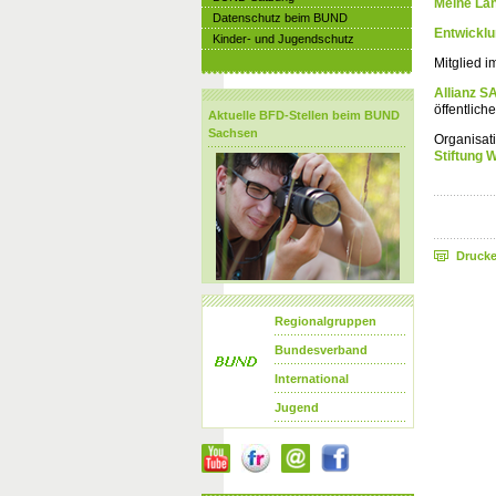
Meine La
Datenschutz beim BUND
Entwicklu
Kinder- und Jugendschutz
Mitglied 
Allianz 
öffentlic
Aktuelle BFD-Stellen beim BUND
Sachsen
Organisa
Stiftung 
Druck
Regionalgruppen
Bundesverband
International
Jugend