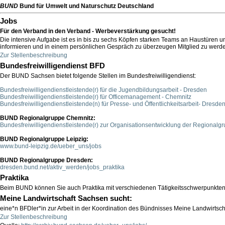
BUND
Bund für Umwelt und Naturschutz Deutschland
Jobs
Für den Verband in den Verband - Werbeverstärkung gesucht!
Die intensive Aufgabe ist es in bis zu sechs Köpfen starken Teams an Haustüre
informieren und in einem persönlichen Gespräch zu überzeugen Mitglied zu werden, 
Zur Stellenbeschreibung
Bundesfreiwilligendienst BFD
Der BUND Sachsen bietet folgende Stellen im Bundesfreiwilligendienst:
Bundesfreiwilligendienstleistende(r) für die Jugendbildungsarbeit - Dresden
Bundesfreiwilligendienstleistende(r) für Officemanagement - Chemnitz
Bundesfreiwilligendienstleistende(n) für Presse- und Öffentlichkeitsarbeit- Dresde
BUND Regionalgruppe Chemnitz:
Bundesfreiwilligendienstleistende(r) zur Organisationsentwicklung der Regional
BUND Regionalgruppe Leipzig:
www.bund-leipzig.de/ueber_uns/jobs
BUND Regionalgruppe Dresden:
dresden.bund.net/aktiv_werden/jobs_praktika
Praktika
Beim BUND können Sie auch Praktika mit verschiedenen Tätigkeitsschwerpunkten 
Meine Landwirtschaft Sachsen sucht:
eine*n BFDler*in zur Arbeit in der Koordination des Bündnisses Meine Landwirtsc
Zur Stellenbeschreibung