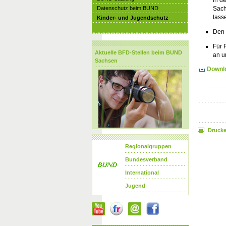
Sach
Datenschutz beim BUND
lass
Kinder- und Jugendschutz
Den 
Für 
Aktuelle BFD-Stellen beim BUND
an u
Sachsen
Downlo
Druck
Regionalgruppen
Bundesverband
International
Jugend