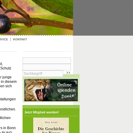
RVICE
KONTAKT
t,
 Schutz
r junge
 in diesem
en sich
taltungen
endlichen.
Jetzt Mitglied werden!
dlichen
rs in Bonn
den BUND