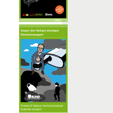
Mehr
Gegen den Verkauf dreckiger
Dieselneuwagen!
Protest-E-Mail an Verkehrsminister
Dobrindt senden!