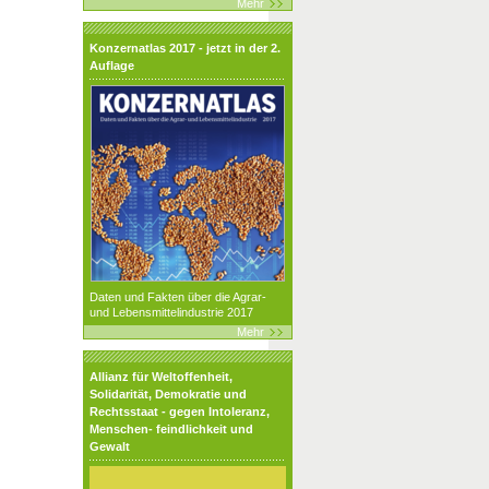
Mehr
Konzernatlas 2017 - jetzt in der 2.
Auflage
Daten und Fakten über die Agrar-
und Lebensmittelindustrie 2017
Mehr
Allianz für Weltoffenheit,
Solidarität, Demokratie und
Rechtsstaat - gegen Intoleranz,
Menschen- feindlichkeit und
Gewalt