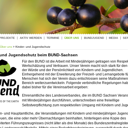
 PROJEKTE
AKTIV WERDEN
TERMINE
ÜBER UNS
BUNDJUGEND
MEDIA
SE
Über uns
> Kinder- und Jugendschutz
 und Jugendschutz beim BUND-Sachsen
Für den BUND ist die Arbeit mit Minderjährigen getragen von Respek
Wertschätzung und Vertrauen. Unser Verein macht sich stark für den
der Würde und der Persönlichkeit von Kindern und Jugendlichen.
Einhergehend mit der Erweiterung der Freizeit- und Lernangebote fü
Menschen hat sich der Verein dazu entschlossen seine Maßnahmen
Bereich weiterzuentwickeln. Folgende verbindliche Regelungen hab
dabei bisher für die Vereinsarbeit ergeben:
Ehrenamtliche des Landesverbandes, die im BUND Sachsen Verans
mit Minderjährigen durchführen, unterschreiben eine freiwillige
Selbstverpflichtung zum respektvollen Umgang mit Kindern und Jug
n- und Hauptamtliche, die Veranstaltungen mit Kindern und minderjährigen Jugen
euen, die eine oder mehr Übernachtungen beinhalten, hinterlegen eine Kopie des
iterten Führungszeugnisses (nicht älter als drei Monate) des Bundeszentralregiste
er Landesgeschäftsstelle.
Mittels einer Bedarfsbescheinigung, ausgestellt durch 