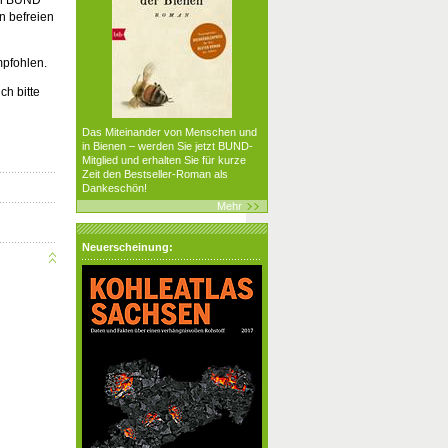
n befreien
mpfohlen.
h bitte
Das Miteinander von Menschen und
in Bienen – werden Sie jetzt BUND-
Mitglied und erhalten Sie für kurze
Zeit den Bestseller-Roman als
Dankeschön!
Mehr
Neuerscheinung: