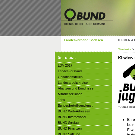
Landesverband Sachsen
THEMEN &
Startseite
>
Kinder-
ÜBER UNS
LDV 2017
Landesvorstand
Geschäftsstellen
Landesarbeitskreise
Allianzen und Bündnisse
Mitarbeiter*innen
Jobs
Bundesfreiwilligendienst
BUND Web-Adressen
BUND International
Ehre
BUND Struktur
betr
BUND Finanzen
Erwe
BUND Satzung
in d