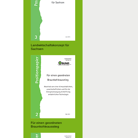
Landwirtschaftskonzept für
Sachsen
Für einen geordneten
Braunkohleausstieg