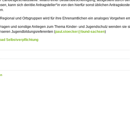
sen, kann sich der/die Antragsteller*in von den hierfür sonst üblichen Antragskoste
en.
Regional und Ortsgruppen wird für ihre Ehrenamtlichen ein analoges Vorgehen e
Fragen und sonstige Anliegen zum Thema Kinder- und Jugendschutz wenden sie sic
nseren Jugendbildungsreferenten (
paul.stoecker@bund-sachsen
)
ad Selbstverpflichtung
en