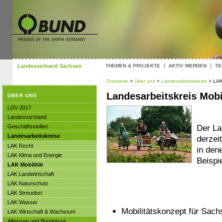
Landesverband Sachsen
THEMEN & PROJEKTE
AKTIV WERDEN
TE
Startseite
>
Über uns
>
Landesarbeitskreise
> LAK
Landesarbeitskreis Mobi
ÜBER UNS
LDV 2017
Landesvorstand
Der La
Geschäftsstellen
Landesarbeitskreise
derzei
LAK Recht
in den
LAK Klima und Energie
Beispie
LAK Mobilität
LAK Landwirtschaft
LAK Naturschutz
LAK Streuobst
LAK Wasser
Mobilitätskonzept für Sach
LAK Wirtschaft & Wachstum
Allianzen und Bündnisse