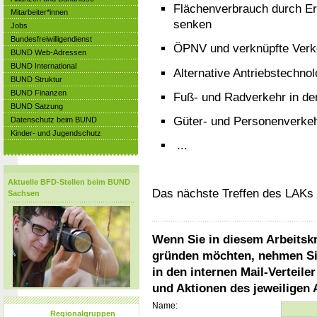
Flächenverbrauch durch Erh
Mitarbeiter*innen
senken
Jobs
Bundesfreiwilligendienst
ÖPNV und verknüpfte Verk
BUND Web-Adressen
BUND International
Alternative Antriebstechnol
BUND Struktur
BUND Finanzen
Fuß- und Radverkehr in de
BUND Satzung
Güter- und Personenverkeh
Datenschutz beim BUND
Kinder- und Jugendschutz
...
Aktuelle BFD-Stellen beim BUND
Das nächste Treffen des LAKs 
Sachsen
Wenn Sie in diesem Arbeitsk
gründen möchten, nehmen Sie
in den internen Mail-Verteile
und Aktionen des jeweiligen 
Name:
Regionalgruppen