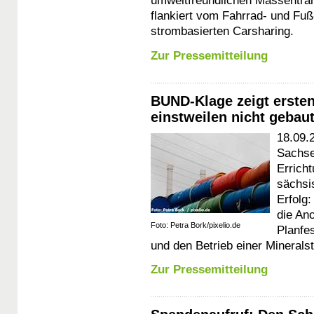
umweltfreundlichen Massentran
flankiert vom Fahrrad- und Fuß
strombasierten Carsharing.
Zur Pressemitteilung
BUND-Klage zeigt ersten
einstweilen nicht gebau
18.09.
Sachse
Errich
sächsi
Erfolg
die An
Foto: Petra Bork/pixelio.de
Planfe
und den Betrieb einer Minerals
Zur Pressemitteilung