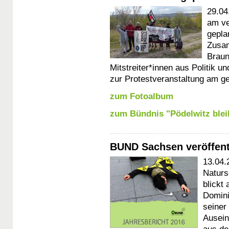
29.04
am ve
gepla
Zusam
Braun
Mitstreiter*innen aus Politik 
zur Protestveranstaltung am ge
zum Fotoalbum
zum Bündnis "Pödelwitz blei
BUND Sachsen veröffentl
13.04.
Naturs
blickt 
Domini
seiner
Ausein