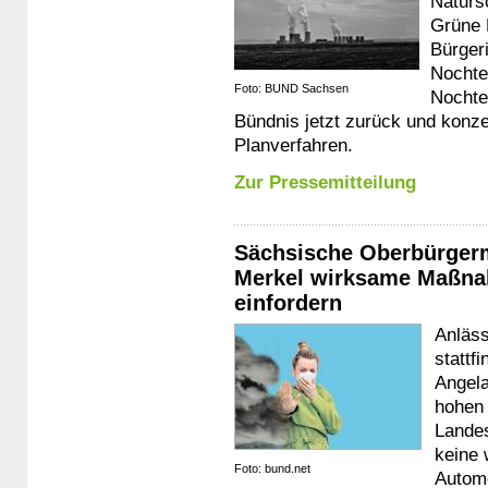
Naturs
Grüne 
Bürgeri
Nochte
Foto: BUND Sachsen
Nochten
Bündnis jetzt zurück und konze
Planverfahren.
Zur Pressemitteilung
Sächsische Oberbürgerm
Merkel wirksame Maßna
einfordern
Anläss
stattf
Angela
hohen 
Lande
keine 
Foto: bund.net
Automo