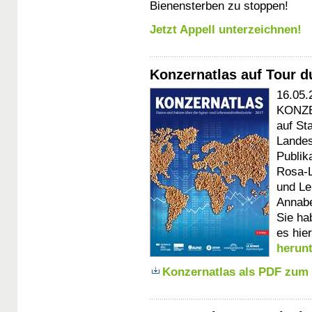
Bienensterben zu stoppen!
Jetzt Appell unterzeichnen!
Konzernatlas auf Tour 
16.05.
KONZE
auf St
Landes
Publik
Rosa-L
und Le
Annabe
Sie ha
es hie
herun
Konzernatlas als PDF zum