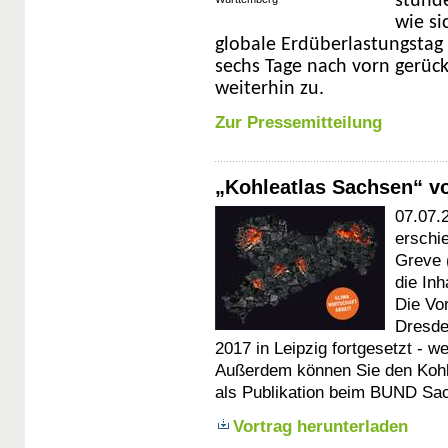
stünde
wie si
globale Erdüberlastungstag 
sechs Tage nach vorn gerück
weiterhin zu.
Zur Pressemitteilung
„Kohleatlas Sachsen“ vo
07.07.
erschi
Greve 
die Inh
Die Vor
Dresde
2017 in Leipzig fortgesetzt - w
Außerdem können Sie den Kohle
als Publikation beim BUND S
Vortrag herunterladen