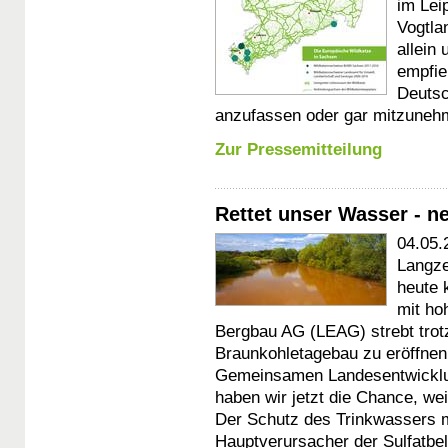
im Lei
Vogtla
allein
empfie
Deutsc
anzufassen oder gar mitzuneh
Zur Pressemitteilung
Rettet unser Wasser - 
04.05.
Langze
heute 
mit ho
Bergbau AG (LEAG) strebt tro
Braunkohletagebau zu eröffnen
Gemeinsamen Landesentwicklu
haben wir jetzt die Chance, we
Der Schutz des Trinkwassers
Hauptverursacher der Sulfatbe