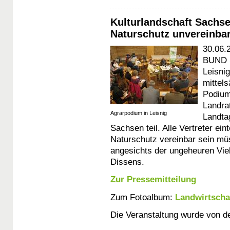
Kulturlandschaft Sachse
Naturschutz unvereinba
30.06.
BUND S
Leisni
mittel
Podium
Landra
Agrarpodium in Leisnig
Landta
Sachsen teil. Alle Vertreter ei
Naturschutz vereinbar sein müs
angesichts der ungeheuren Vielg
Dissens.
Zur Pressemitteilung
Zum Fotoalbum:
Landwirtscha
Die Veranstaltung wurde von d