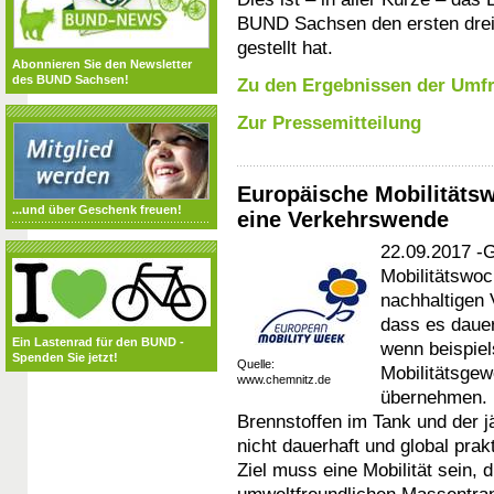
BUND Sachsen den ersten drei 
gestellt hat.
Abonnieren Sie den Newsletter
des BUND Sachsen!
Zu den Ergebnissen der Umf
Zur Pressemitteilung
Europäische Mobilitäts
...und über Geschenk freuen!
eine Verkehrswende
22.09.2017 -G
Mobilitätswoch
nachhaltigen 
dass es dauer
Ein Lastenrad für den BUND -
wenn beispiel
Spenden Sie jetzt!
Quelle:
Mobilitätsgew
www.chemnitz.de
übernehmen. D
Brennstoffen im Tank und der j
nicht dauerhaft und global prak
Ziel muss eine Mobilität sein, 