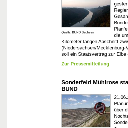
gester
Regier
Gesamt
Bundes
Planfe
Quelle: BUND Sachsen
die um
Kilometer langen Abschnitt zw
(Niedersachsen/Mecklenburg-V
soll ein Staatsvertrag zur Elb
Zur Pressemitteilung
Sonderfeld Mühlrose sta
BUND
21.06.
Planun
über d
Nochte
Sonder