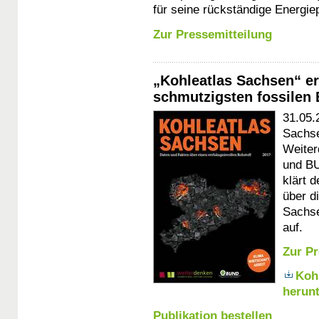
für seine rückständige Energiep
Zur Pressemitteilung
„Kohleatlas Sachsen“ e
schmutzigsten fossilen 
31.05.
Sachse
Weiter
und BU
klärt d
über d
Sachse
auf.
Zur
Pr
Koh
herun
Publikation bestellen