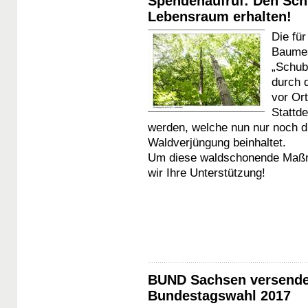
Spendenaufruf: Den Schu
Lebensraum erhalten!
Die fü
Baumes
„Schub
durch 
vor Or
Stattd
werden, welche nun nur noch d
Waldverjüngung beinhaltet.
Um diese waldschonende Maßn
wir Ihre Unterstützung!
BUND Sachsen versendet
Bundestagswahl 2017