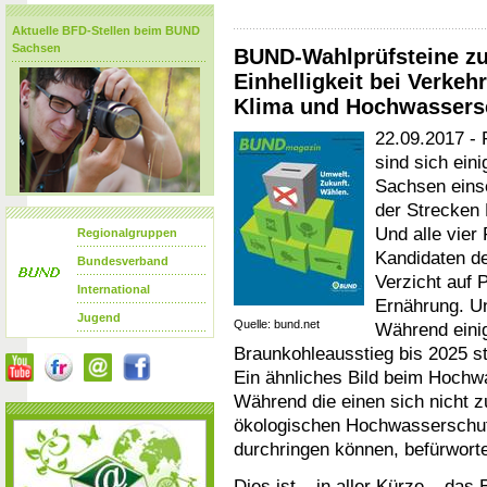
Aktuelle BFD-Stellen beim BUND
Sachsen
BUND-Wahlprüfsteine zu
Einhelligkeit bei Verkeh
Klima und Hochwassers
22.09.2017 - 
sind sich ein
Sachsen einse
der Strecken 
Und alle vier
Regionalgruppen
Kandidaten de
Bundesverband
Verzicht auf 
International
Ernährung. Un
Jugend
Quelle: bund.net
Während einig
Braunkohleausstieg bis 2025 s
Ein ähnliches Bild beim Hoch
Während die einen sich nicht z
ökologischen Hochwasserschut
durchringen können, befürworte
Dies ist – in aller Kürze – das