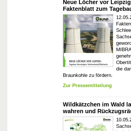
Neue Löcher vor Leipzig
Faktenblatt zum Tagebau
12.05.
Fakten
Schlee
Sachse
gewor
MIBRAG
genehm
Oberti
die da
Braunkohle zu fördern.
Zur Pressemitteilung
Wildkätzchen im Wald l
wahren und Rückzugsrä
10.05.
Sachse