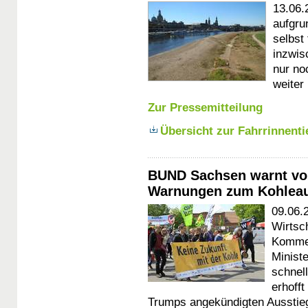
13.06.2
aufgru
selbst 
inzwis
nur no
weiter
Zur Pressemitteilung
Übersicht zur Fahrrinnenti
BUND Sachsen warnt vor 
Warnungen zum Kohleau
09.06.2
Wirtsc
Kommen
Ministe
schnel
erhofft
Trumps angekündigten Aussti