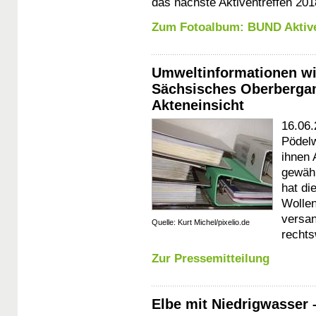
das nächste Aktiventreffen 2018
Zum Fotoalbum: BUND Aktive
Umweltinformationen wi
Sächsisches Oberbergam
Akteneinsicht
16.06.
Pödelw
ihnen 
gewähr
hat di
Wollen
versan
Quelle: Kurt Michel/pixelio.de
rechts
Zur Pressemitteilung
Elbe mit Niedrigwasser 