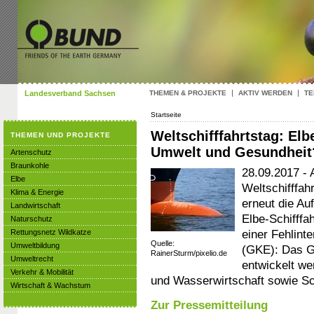
Landesverband Sachsen
THEMEN & PROJEKTE
AKTIV WERDEN
TE
Startseite
Weltschifffahrtstag: Elb
THEMEN UND PROJEKTE
Umwelt und Gesundheit
Artenschutz
Braunkohle
28.09.2017 - 
Elbe
Weltschifffah
Klima & Energie
erneut die Au
Landwirtschaft
Elbe-Schifffa
Naturschutz
einer Fehlint
Rettungsnetz Wildkatze
Quelle:
Umweltbildung
(GKE): Das GK
RainerSturm/pixelio.de
Umweltrecht
entwickelt we
Verkehr & Mobilität
und Wasserwirtschaft sowie Sch
Wirtschaft & Wachstum
Zur Pressemitteilung