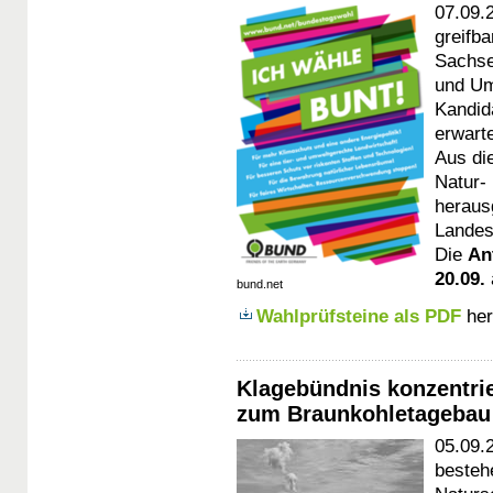
07.09.
greifb
Sachse
und Um
Kandid
erwart
Aus di
Natur-
heraus
Landes
Die
An
20.09.
bund.net
Wahlprüfsteine als PDF
her
Klagebündnis konzentrie
zum Braunkohletagebau
05.09.
besteh