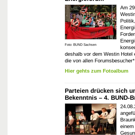
Am 29.
Westin
Politi
Energi
Forder
Energi
Foto: BUND Sachsen
konse
deshalb vor dem Westin Hotel 
die von allen Forumsbesucher*
Hier gehts zum Fotoalbum
Parteien drücken sich 
Bekenntnis – 4. BUND-B
24.08.
angefü
Braunk
einem 
Gesund