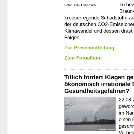
zu bew
Foto: BUND Sachsen
Braunk
krebserregende Schadstoffe aus,
der deutschen CO2-Emissionen 
Klimawandel und dessen drasti
Folgen.
Zur Pressemitteilung
Zum Fotoalbum
Tillich fordert Klagen 
ökonomisch irrationale 
Gesundheitsgefahren?
22.08.
geword
im Nam
einen 
geschr
Verbes