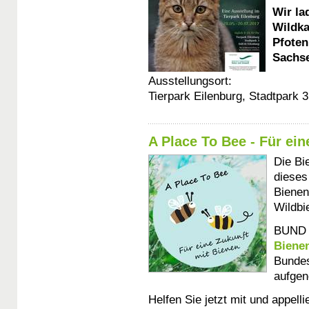
Wir la
Wildka
Pfoten
Sachse
Ausstellungsort:
Tierpark Eilenburg, Stadtpark 
A Place To Bee - Für ein
Die Bi
dieses
Bienen
Wildbi
BUND u
Biene
Bundes
aufge
Helfen Sie jetzt mit und appell