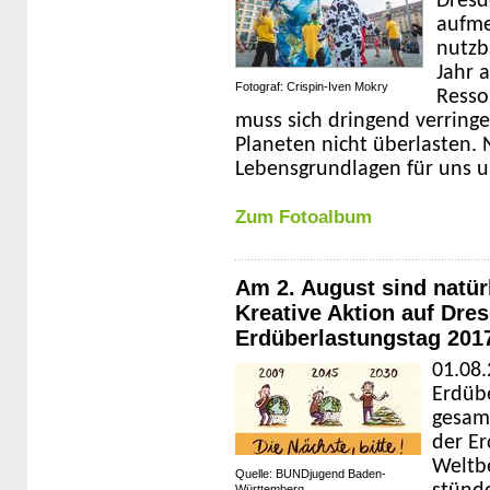
Dresd
aufme
nutzb
Jahr 
Fotograf: Crispin-Iven Mokry
Resso
muss sich dringend verringe
Planeten nicht überlasten. 
Lebensgrundlagen für uns u
Zum Fotoalbum
Am 2. August sind natür
Kreative Aktion auf Dre
Erdüberlastungstag 201
01.08.
Erdübe
gesam
der Er
Weltbe
Quelle: BUNDjugend Baden-
Württemberg