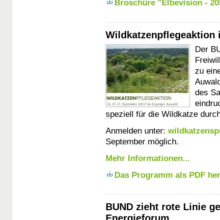
Broschüre "Elbevision - 20
Wildkatzenpflegeaktion 
Der BU
Freiwi
zu ein
Auwald
des Sa
eindr
speziell für die Wildkatze durc
Anmelden unter:
wildkatzens
September möglich.
Mehr Informationen...
Das Programm als PDF her
BUND zieht rote Linie 
Energieforum